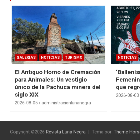
GALERIAS
NOTICIAS
TURISMO
NOTICIAS
El Antiguo Horno de Cremación
‘Ballení
para Animales: Un vestigio
Femenin
único de la Pachuca minera del
que regr
siglo XIX
2026-08-03
2026-08-05
administracionlunanegra
Copyright ©2026
Revista Luna Negra
Tema por:
Theme Hors