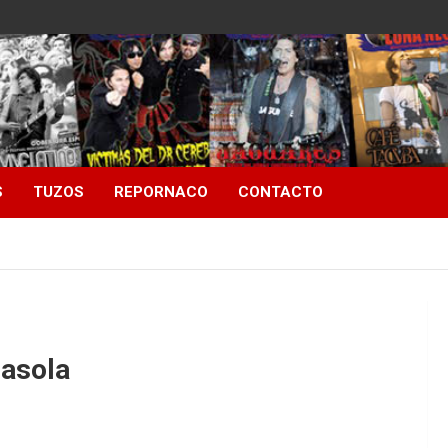
S
TUZOS
REPORNACO
CONTACTO
sasola