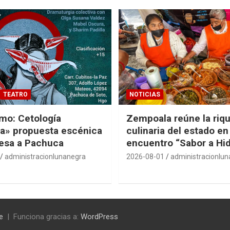
TEATRO
NOTICIAS
smo: Cetología
Zempoala reúne la riq
a» propuesta escénica
culinaria del estado en
esa a Pachuca
encuentro “Sabor a Hi
administracionlunanegra
2026-08-01
administracionlu
e
Funciona gracias a:
WordPress