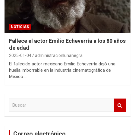
NOTICIAS
Fallece el actor Emilio Echeverría a los 80 años
de edad
2025-01-04
administracionlunanegra
El fallecido actor mexicano Emilio Echeverría dejó una
huella imborrable en la industria cinematográfica de
México.…
B
u
s
c
a
Correo electrónico
r