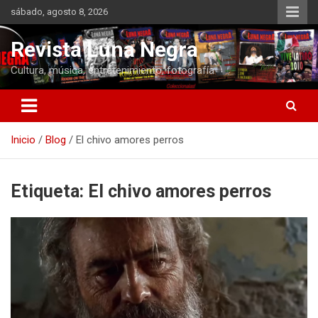
Saltar
sábado, agosto 8, 2026
al
contenido
Revista Luna Negra
Cultura, música, entretenimiento, fotografía
Inicio
Blog
El chivo amores perros
Etiqueta:
El chivo amores perros