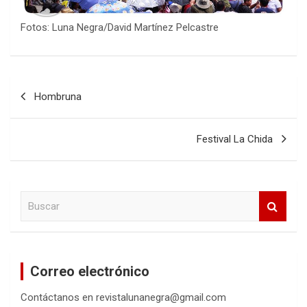
Fotos: Luna Negra/David Martínez Pelcastre
Navegación
Hombruna
de
entradas
Festival La Chida
B
u
s
c
a
Correo electrónico
r
Contáctanos en revistalunanegra@gmail.com