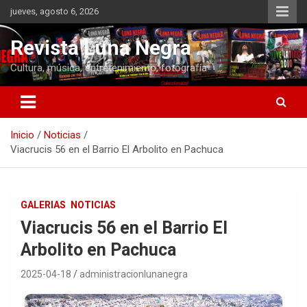
Saltar
jueves, agosto 6, 2026
al
contenido
Revista Luna Negra
Cultura, música, entretenimiento, fotografía
Inicio
Noticias
Viacrucis 56 en el Barrio El Arbolito en Pachuca
GALERIAS
NOTICIAS
Viacrucis 56 en el Barrio El
Arbolito en Pachuca
2025-04-18
administracionlunanegra