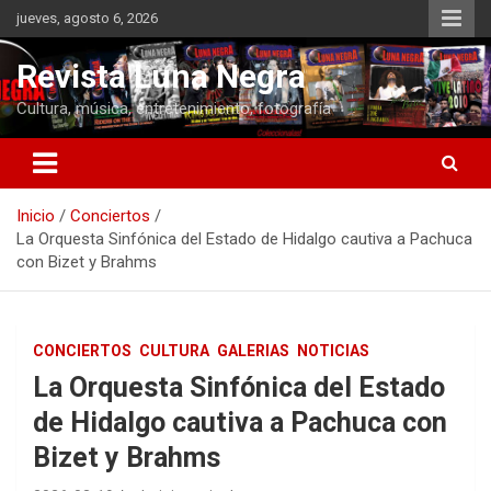
Saltar
jueves, agosto 6, 2026
al
contenido
Revista Luna Negra
Cultura, música, entretenimiento, fotografía
Inicio
Conciertos
La Orquesta Sinfónica del Estado de Hidalgo cautiva a Pachuca
con Bizet y Brahms
CONCIERTOS
CULTURA
GALERIAS
NOTICIAS
La Orquesta Sinfónica del Estado
de Hidalgo cautiva a Pachuca con
Bizet y Brahms