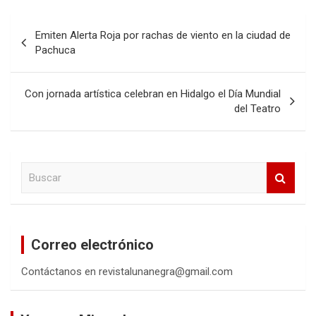
Navegación
Emiten Alerta Roja por rachas de viento en la ciudad de
de
Pachuca
entradas
Con jornada artística celebran en Hidalgo el Día Mundial
del Teatro
B
u
s
c
a
Correo electrónico
r
Contáctanos en revistalunanegra@gmail.com