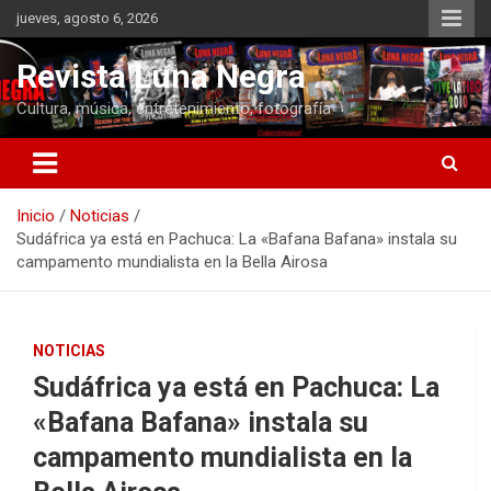
Saltar
jueves, agosto 6, 2026
al
contenido
Revista Luna Negra
Cultura, música, entretenimiento, fotografía
Inicio
Noticias
Sudáfrica ya está en Pachuca: La «Bafana Bafana» instala su
campamento mundialista en la Bella Airosa
NOTICIAS
Sudáfrica ya está en Pachuca: La
«Bafana Bafana» instala su
campamento mundialista en la