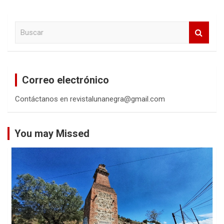
B
u
s
c
a
Correo electrónico
r
Contáctanos en revistalunanegra@gmail.com
You may Missed