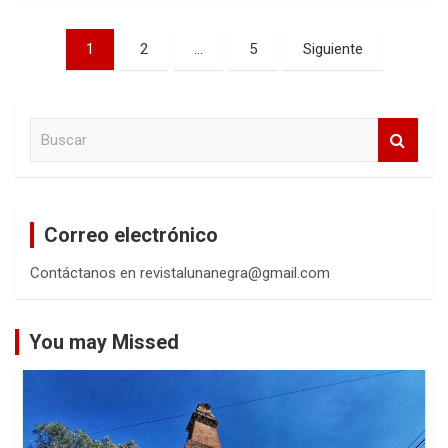
Navegación
1
2
…
5
Siguiente
de
entradas
B
u
s
c
a
Correo electrónico
r
Contáctanos en revistalunanegra@gmail.com
You may Missed