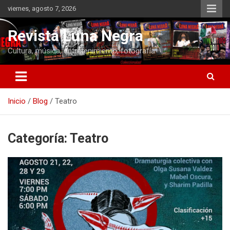
Saltar
viernes, agosto 7, 2026
al
contenido
Revista Luna Negra
Cultura, música, entretenimiento, fotografía
Inicio
Blog
Teatro
Categoría:
Teatro