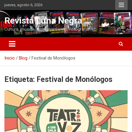
Saltar
jueves, agosto 6, 2026
al
contenido
Revista Luna Negra
Cultura, música, entretenimiento, fotografía
Inicio
Blog
Festival de Monólogos
Etiqueta:
Festival de Monólogos