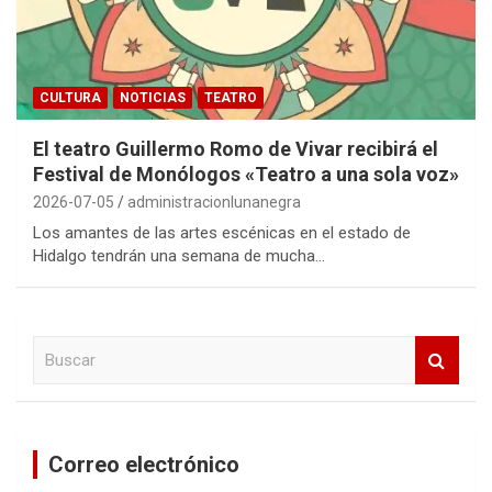
CULTURA
NOTICIAS
TEATRO
El teatro Guillermo Romo de Vivar recibirá el
Festival de Monólogos «Teatro a una sola voz»
2026-07-05
administracionlunanegra
Los amantes de las artes escénicas en el estado de
Hidalgo tendrán una semana de mucha…
B
u
s
c
a
Correo electrónico
r