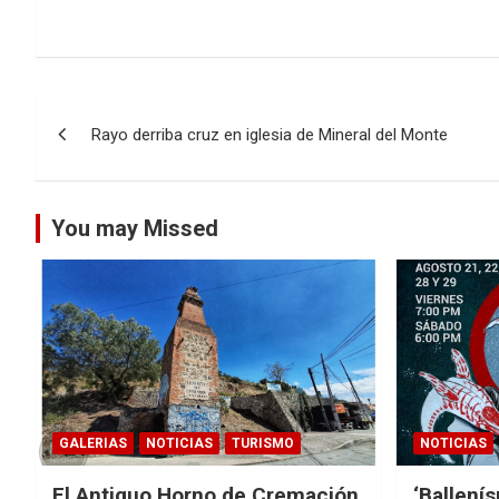
Navegación
Rayo derriba cruz en iglesia de Mineral del Monte
de
entradas
You may Missed
GALERIAS
NOTICIAS
TURISMO
NOTICIAS
El Antiguo Horno de Cremación
‘Ballení