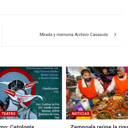
Mirada y memoria Archivo Casasola
TEATRO
NOTICIAS
smo: Cetología
Zempoala reúne la riq