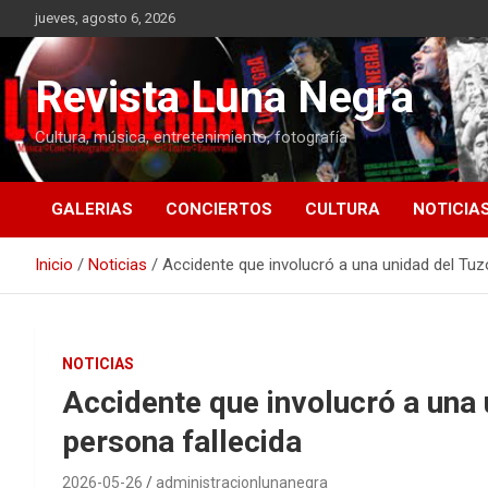
Saltar
jueves, agosto 6, 2026
al
contenido
Revista Luna Negra
Cultura, música, entretenimiento, fotografía
GALERIAS
CONCIERTOS
CULTURA
NOTICIA
Inicio
Noticias
Accidente que involucró a una unidad del Tuz
NOTICIAS
Accidente que involucró a una
persona fallecida
2026-05-26
administracionlunanegra