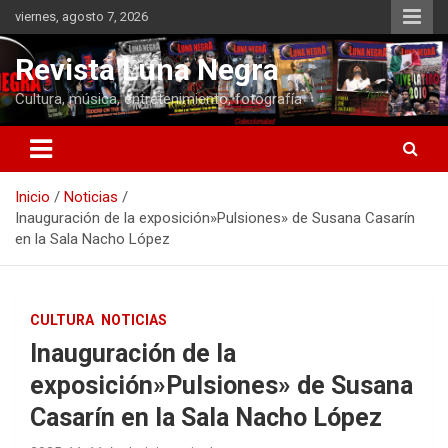
Saltar
viernes, agosto 7, 2026
al
contenido
Revista Luna Negra
Cultura, música, entretenimiento, fotografía
Inicio
Noticias
Inauguración de la exposición»Pulsiones» de Susana Casarín
en la Sala Nacho López
CULTURA
NOTICIAS
Inauguración de la
exposición»Pulsiones» de Susana
Casarín en la Sala Nacho López