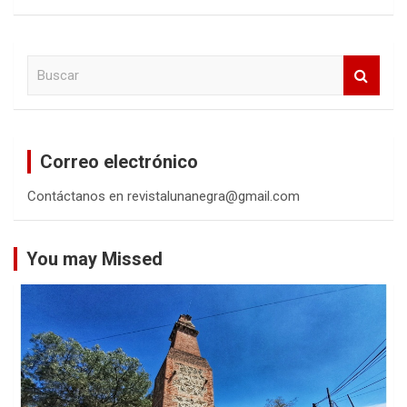
B
u
s
c
a
Correo electrónico
r
Contáctanos en revistalunanegra@gmail.com
You may Missed