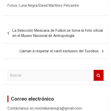
Fotos: Luna Negra/David Martínez Pelcastre
Navegación
La Selección Mexicana de Futbol se toma la foto oficial
de
en el Museo Nacional de Antropología
entradas
Llaman a respetar el carril exclusivo del Tuzobús
B
u
s
c
a
Correo electrónico
r
Contáctanos en revistalunanegra@gmail.com