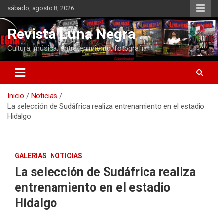
Saltar
sábado, agosto 8, 2026
al
contenido
Revista Luna Negra
Cultura, música, entretenimiento, fotografía
Inicio
Noticias
La selección de Sudáfrica realiza entrenamiento en el estadio
Hidalgo
GALERIAS
NOTICIAS
La selección de Sudáfrica realiza
entrenamiento en el estadio
Hidalgo