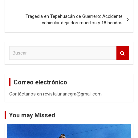
entradas
Tragedia en Tepehuacán de Guerrero: Accidente
vehicular deja dos muertos y 18 heridos
B
u
s
c
a
Correo electrónico
r
Contáctanos en revistalunanegra@gmail.com
You may Missed