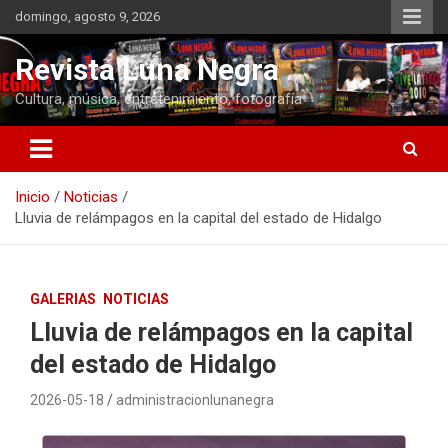
Saltar
domingo, agosto 9, 2026
al
contenido
Revista Luna Negra
Cultura, música, entretenimiento, fotografía
Inicio
Noticias
Lluvia de relámpagos en la capital del estado de Hidalgo
GALERIAS
NOTICIAS
Lluvia de relámpagos en la capital
del estado de Hidalgo
2026-05-18
administracionlunanegra