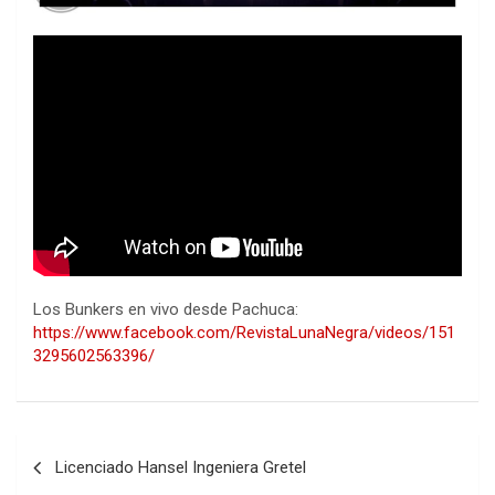
Los Bunkers en vivo desde Pachuca:
https://www.facebook.com/RevistaLunaNegra/videos/151
3295602563396/
Navegación
Licenciado Hansel Ingeniera Gretel
de