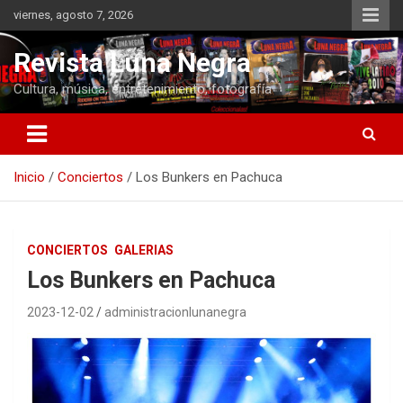
Saltar
viernes, agosto 7, 2026
al
contenido
Revista Luna Negra
Cultura, música, entretenimiento, fotografía
Inicio
Conciertos
Los Bunkers en Pachuca
CONCIERTOS
GALERIAS
Los Bunkers en Pachuca
2023-12-02
administracionlunanegra