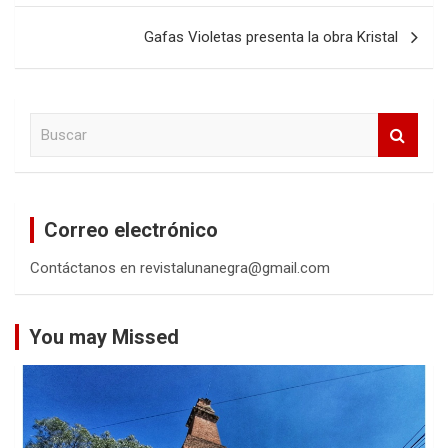
entradas
Gafas Violetas presenta la obra Kristal
B
u
s
c
a
Correo electrónico
r
Contáctanos en revistalunanegra@gmail.com
You may Missed