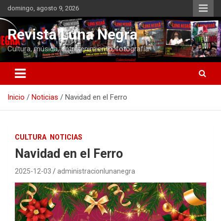
Saltar
domingo, agosto 9, 2026
al
contenido
Revista Luna Negra
Cultura, música, entretenimiento, fotografía
Inicio
Noticias
Navidad en el Ferro
CULTURA
NOTICIAS
Navidad en el Ferro
2025-12-03
administracionlunanegra