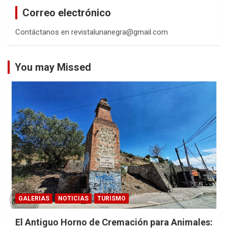
a
Correo electrónico
r
Contáctanos en revistalunanegra@gmail.com
You may Missed
GALERIAS
NOTICIAS
TURISMO
El Antiguo Horno de Cremación para Animales: