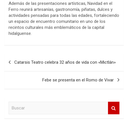
Además de las presentaciones artísticas, Navidad en el
Ferro reunirá artesanías, gastronomía, piñatas, dulces y
actividades pensadas para todas las edades, fortaleciendo
un espacio de encuentro comunitario en uno de los
recintos culturales más emblemáticos de la capital
hidalguense.
Navegación
Catarsis Teatro celebra 32 años de vida con «Mictlán»
de
entradas
Febe se presenta en el Romo de Vivar
B
u
s
c