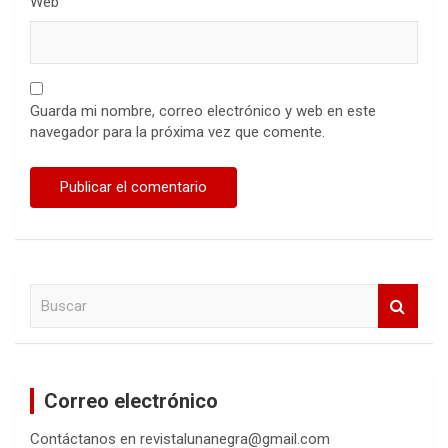
Web
Guarda mi nombre, correo electrónico y web en este
navegador para la próxima vez que comente.
B
u
s
c
a
Correo electrónico
r
Contáctanos en revistalunanegra@gmail.com