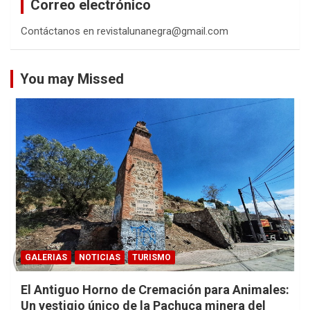
Correo electrónico
r
Contáctanos en revistalunanegra@gmail.com
You may Missed
GALERIAS
NOTICIAS
TURISMO
El Antiguo Horno de Cremación para Animales:
Un vestigio único de la Pachuca minera del