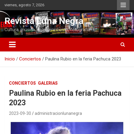
Saltar
viernes, agosto 7, 2026
al
contenido
Revista Luna Negra
Cultura, música, entretenimiento, fotografía
Inicio
Conciertos
Paulina Rubio en la feria Pachuca 2023
CONCIERTOS
GALERIAS
Paulina Rubio en la feria Pachuca
2023
2023-09-30
administracionlunanegra