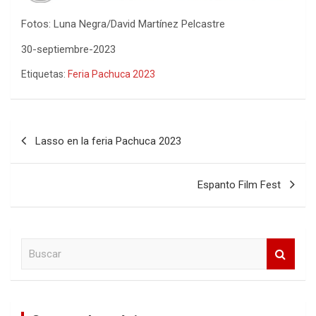
Fotos: Luna Negra/David Martínez Pelcastre
30-septiembre-2023
Etiquetas:
Feria Pachuca 2023
Navegación
Lasso en la feria Pachuca 2023
de
entradas
Espanto Film Fest
B
u
s
c
a