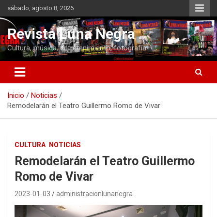
Saltar
sábado, agosto 8, 2026
al
contenido
Revista Luna Negra
Cultura, música, entretenimiento, fotografía
Inicio
Noticias
Remodelarán el Teatro Guillermo Romo de Vivar
CULTURA
NOTICIAS
Remodelarán el Teatro Guillermo
Romo de Vivar
2023-01-03
administracionlunanegra