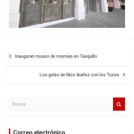
Navegación
Inauguran museo de momias en Tasquillo
de
entradas
Los goles de Nico Ibañez con los Tuzos
B
u
s
c
a
Correo electrónico
r