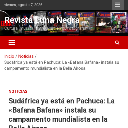
Saltar
viernes, agosto 7, 2026
al
contenido
Revista Luna Negra
Cultura, música, entretenimiento, fotografía
Inicio
Noticias
Sudáfrica ya está en Pachuca: La «Bafana Bafana» instala su
campamento mundialista en la Bella Airosa
NOTICIAS
Sudáfrica ya está en Pachuca: La
«Bafana Bafana» instala su
campamento mundialista en la