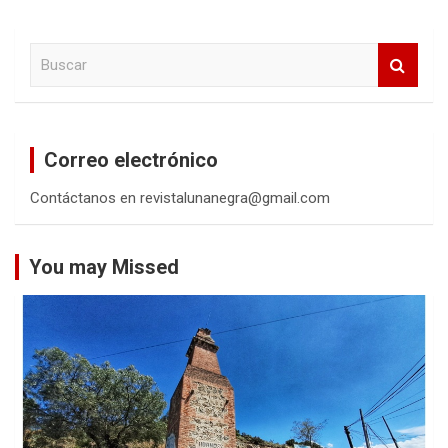
B
u
s
c
a
Correo electrónico
r
Contáctanos en revistalunanegra@gmail.com
You may Missed