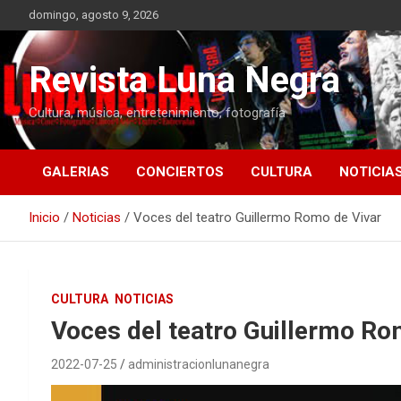
Saltar
domingo, agosto 9, 2026
al
contenido
Revista Luna Negra
Cultura, música, entretenimiento, fotografía
GALERIAS
CONCIERTOS
CULTURA
NOTICIA
Inicio
Noticias
Voces del teatro Guillermo Romo de Vivar
CULTURA
NOTICIAS
Voces del teatro Guillermo Ro
2022-07-25
administracionlunanegra