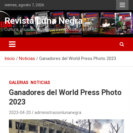
Saltar
viernes, agosto 7, 2026
al
contenido
Revista Luna Negra
Cultura, música, entretenimiento, fotografía
Inicio
Noticias
Ganadores del World Press Photo 2023
GALERIAS
NOTICIAS
Ganadores del World Press Photo
2023
2023-04-20
administracionlunanegra