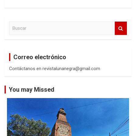
B
u
s
c
a
Correo electrónico
r
Contáctanos en revistalunanegra@gmail.com
You may Missed