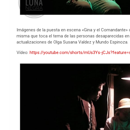
Imágenes de la puesta en escena «Gina y el Comandante» o
misma que toca el tema de las personas desaparecidas en
actualizaciones de Olga Susana Valdez y Mundo Espinoza.
Vídeo:
https://youtube.com/shorts/mUs3Ys-jCJs?feature=