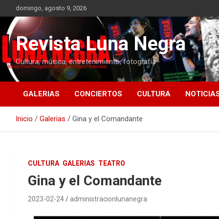
Saltar
domingo, agosto 9, 2026
al
contenido
Revista Luna Negra
Cultura, música, entretenimiento, fotografía
GALERIAS
CONCIERTOS
CULTURA
NOTICIA
Inicio
Galerias
Gina y el Comandante
CULTURA
GALERIAS
TEATRO
Gina y el Comandante
2023-02-24
administracionlunanegra