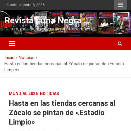
Saltar
sábado, agosto 8, 2026
al
contenido
Revista Luna Negra
Cultura, música, entretenimiento, fotografía
Inicio
Noticias
Hasta en las tiendas cercanas al Zócalo se pintan de «Estadio
Limpio»
MUNDIAL 2026
NOTICIAS
Hasta en las tiendas cercanas al
Zócalo se pintan de «Estadio
Limpio»