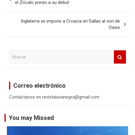
de
el Zócalo previo a su debut
entradas
Inglaterra se impone a Croacia en Dallas al son de
Oasis
B
u
s
c
a
Correo electrónico
r
Contáctanos en revistalunanegra@gmail.com
You may Missed