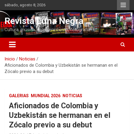
Saltar
sábado, agosto 8, 2026
al
contenido
Revista Luna Negra
Cultura, música, entretenimiento, fotografía
Inicio
Noticias
Aficionados de Colombia y Uzbekistán se hermanan en el
Zócalo previo a su debut
GALERIAS
MUNDIAL 2026
NOTICIAS
Aficionados de Colombia y
Uzbekistán se hermanan en el
Zócalo previo a su debut