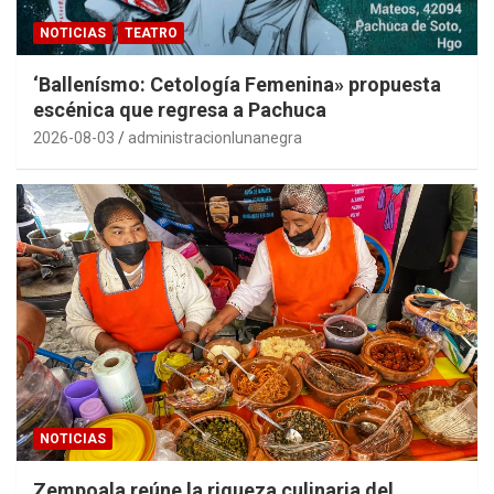
NOTICIAS
TEATRO
‘Ballenísmo: Cetología Femenina» propuesta
escénica que regresa a Pachuca
2026-08-03
administracionlunanegra
NOTICIAS
Zempoala reúne la riqueza culinaria del