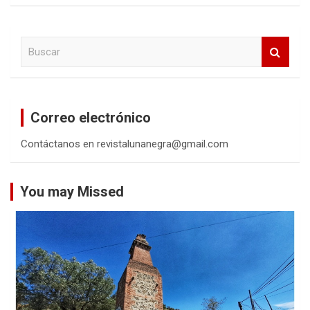
B
u
s
c
a
Correo electrónico
r
Contáctanos en revistalunanegra@gmail.com
You may Missed