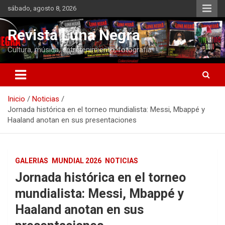
Saltar
sábado, agosto 8, 2026
al
contenido
Revista Luna Negra
Cultura, música, entretenimiento, fotografía
Inicio
Noticias
Jornada histórica en el torneo mundialista: Messi, Mbappé y
Haaland anotan en sus presentaciones
GALERIAS
MUNDIAL 2026
NOTICIAS
Jornada histórica en el torneo
mundialista: Messi, Mbappé y
Haaland anotan en sus