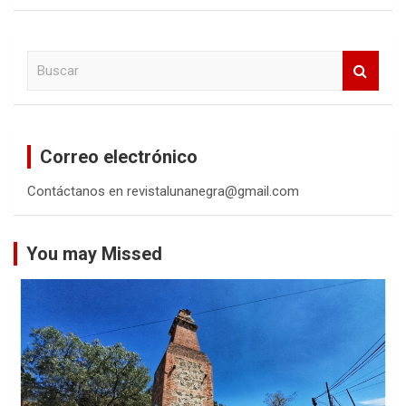
B
u
s
c
a
Correo electrónico
r
Contáctanos en revistalunanegra@gmail.com
You may Missed